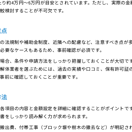
あたり約4万円〜6万円が目安とされています。ただし、実際の
解体業者ごとの費用差と選び方のコツ
較検討することが不可欠です。
構造ごとに異なる解体工事のポイント
補助金を活用した解体費用削減のコツ
意点
解体工事に使える補助金の最新情報まとめ
の法規制や補助金制度、近隣への配慮など、注意すべき点が
解体費用補助金の申請条件と必要書類とは
必要なケースもあるため、事前確認が必須です。
茅ヶ崎市で解体補助金を最大限活用する方法
場合、条件や申請方法をしっかり把握しておくことが大切で
補助金申請のよくあるミスと注意点
る解体業者を選ぶためには、過去の実績や口コミ、保有許可証
補助金制度を利用した費用削減の流れ
事前に確認しておくことが重要です。
見積もり比較で分かる解体費用の違い
複数見積もりで解体費用を賢く比較しよう
方法
見積書の内訳から解体費用の違いを分析
安すぎる解体費用のリスクと注意点
各項目の内容と金額設定を詳細に確認することがポイントで
信頼できる解体業者の選び方ガイド
書をしっかり読み解く力が求められます。
比較ポイントを押さえて追加費用を防ぐ
・搬出費、付帯工事（ブロック塀や樹木の撤去など）が明記さ