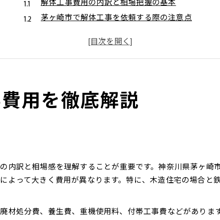
解体工事費用の内訳と相場把握の基本
茅ヶ崎市で解体工事を依頼する際の注意点
解体費用の見積もりを正しく理解する方法
解体工事と付帯工事の追加費用に要注意
解体に関するトラブル回避のポイント
相場を知りたい方必見の解体費用情報
事費用を徹底解説
解体相場の基準と神奈川県での傾向分析
坪単価を基準とした解体費用の計算法
茅ヶ崎市の解体費用相場を見極める方法
全国相場と比較した茅ヶ崎市の解体事情
格安解体業者選びで失敗しないためには
の内訳と相場感を理解することが重要です。神奈川県茅ヶ崎
木造住宅ならではの解体相場を考察
によって大きく費用が異なります。特に、木造住宅の場合と
木造住宅の解体費用相場と価格変動の要因
解体工事で木造住宅が選ばれる理由とは
廃材処分費、養生費、重機使用料、付帯工事費などがあります
木造住宅の解体で追加費用が発生する場合