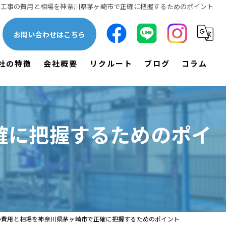
体工事の費用と相場を神奈川県茅ヶ崎市で正確に把握するためのポイント
お問い合わせはこちら
社の特徴
会社概要
リクルート
ブログ
コラム
一軒家
漫画特集
木造
確に把握するためのポイ
鉄骨
空き家
土木
の費用と相場を神奈川県茅ヶ崎市で正確に把握するためのポイント