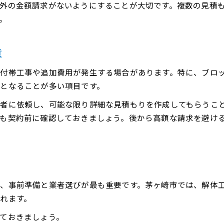
申請手続きから見る補助金活用法
外の金額請求がないようにすることが大切です。複数の見積
。
解体工事の補助金申請に必要な流れを解説
申請手続き時に注意すべき解体工事項目
補助金申請でよくある質問とその回答例
意
解体工事費用補助を確実に受け取る方法
付帯工事や追加費用が発生する場合があります。特に、ブロ
申請ミスを避けるためのチェックポイント
となることが多い項目です。
者に依頼し、可能な限り詳細な見積もりを作成してもらうこ
も契約前に確認しておきましょう。後から高額な請求を避け
お問い合わせはこちら
お問い合わせはこちら
、事前準備と業者選びが最も重要です。茅ヶ崎市では、解体
れます。
ておきましょう。