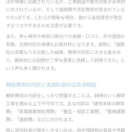
法が明確に記載されているか、工事範囲や撤去対象が具体的
に示されているか、そして諸経費や法定費用が含まれている
かの3点です。これらが曖昧な場合、後から追加請求が発生
するリスクがあるため注意が必要です。
また、茅ヶ崎市や神奈川県内での実績・口コミ、許可登録の
有無、近隣対応の実績も比較材料になります。実際に「複数
社の見積もりを比較した結果、費用や対応に大きな差があ
り、最終的には説明が丁寧な業者に依頼して納得できた」と
いう声も多く聞かれます。
解体費用の内訳と追加料金の注意点解説
解体費用の内訳をしっかり把握することは、納得のいく解体
工事を進める上で不可欠です。主な内訳は「建物本体の解体
費」「産業廃棄物処理費」「養生・仮設工事費」「重機運搬
費」「諸経費」などに分かれます。
特に追加料金が発生しやすいのは、地中埋設物の発見や予期