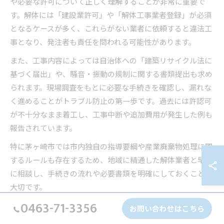
や必要な許可について正しく理解することが非常に重要で
す。解体には「建設業許可」や「解体工事業者登録」が必須
となるケースが多く、これらがない業者に依頼すると違法工
事となり、発注者も責任を問われる可能性があります。
また、工事内容によっては自治体への「建築リサイクル法に
基づく届出」や、騒音・振動の規制に関する書類提出も求め
られます。現場調査をもとに必要な手続きを確認し、漏れな
く進めることがトラブル防止の第一歩です。過去には許認可
が不十分なまま着工し、工事中断や追加費用が発生した例も
報告されています。
特に茅ヶ崎市では市内独自の指導要綱や産業廃棄物処理に関
するルールも存在するため、地域に精通した解体業者と早め
に相談し、手続きの流れや必要書類を明確にしておくことが
大切です。
0463-71-3356
お問い合わせはこちら
茅ヶ崎市での解体工事に関する法令ポイント