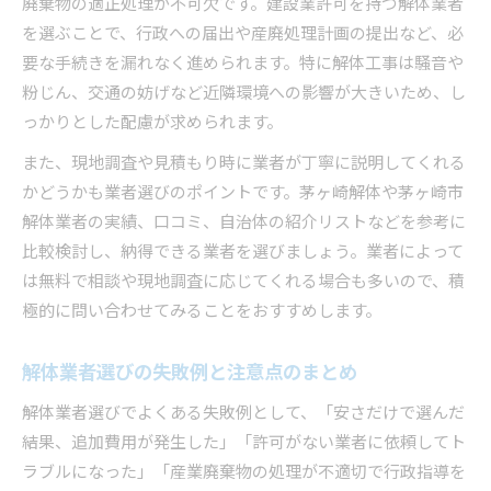
廃棄物の適正処理が不可欠です。建設業許可を持つ解体業者
環境配慮も大切な茅ヶ崎市の解体工事
を選ぶことで、行政への届出や産廃処理計画の提出など、必
解体時の廃棄物分別と環境配慮の重要性
要な手続きを漏れなく進められます。特に解体工事は騒音や
茅ヶ崎市の産業廃棄物処理業者の選び方
粉じん、交通の妨げなど近隣環境への影響が大きいため、し
環境にやさしい解体工法や取り組みを紹介
っかりとした配慮が求められます。
解体現場でのリサイクル推進ポイント解説
また、現地調査や見積もり時に業者が丁寧に説明してくれる
産廃業者との連携が解体成功のカギとなる理由
かどうかも業者選びのポイントです。茅ヶ崎解体や茅ヶ崎市
法令遵守が解体成功のカギとなる理由
解体業者の実績、口コミ、自治体の紹介リストなどを参考に
解体に必要な法的手続きと許可の基礎知識
比較検討し、納得できる業者を選びましょう。業者によって
は無料で相談や現地調査に応じてくれる場合も多いので、積
茅ヶ崎市での解体工事に関する法令ポイント
極的に問い合わせてみることをおすすめします。
違法業者を避けるための確認事項を解説
産業廃棄物処理法と解体の関係性を知る
解体業者選びの失敗例と注意点のまとめ
安心して任せるための解体業者選定法とは
解体業者選びでよくある失敗例として、「安さだけで選んだ
結果、追加費用が発生した」「許可がない業者に依頼してト
ラブルになった」「産業廃棄物の処理が不適切で行政指導を