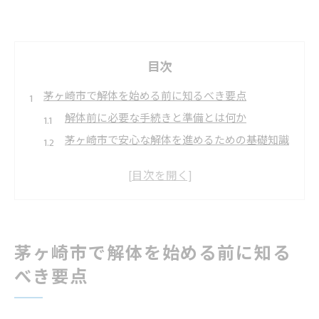
目次
茅ヶ崎市で解体を始める前に知るべき要点
解体前に必要な手続きと準備とは何か
茅ヶ崎市で安心な解体を進めるための基礎知識
解体業者選びの失敗例と注意点のまとめ
神奈川県の解体業者一覧から探すコツを紹介
産業廃棄物処理も意識した解体の進め方
失敗しない解体業者選びの視点とは
茅ヶ崎市で解体を始める前に知る
解体業者ランキングや口コミの活用法解説
べき要点
神奈川県解体業者一覧を比較する際の着眼点
茅ヶ崎市の産廃業者選定で意識すべきポイント
見積もり依頼時に解体業者へ確認すべき事項