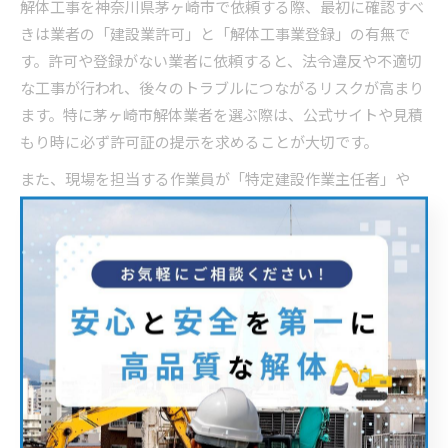
解体工事を神奈川県茅ヶ崎市で依頼する際、最初に確認すべ
きは業者の「建設業許可」と「解体工事業登録」の有無で
す。許可や登録がない業者に依頼すると、法令違反や不適切
な工事が行われ、後々のトラブルにつながるリスクが高まり
ます。特に茅ヶ崎市解体業者を選ぶ際は、公式サイトや見積
もり時に必ず許可証の提示を求めることが大切です。
また、現場を担当する作業員が「特定建設作業主任者」や
「産業廃棄物収集運搬業許可」などの資格を持っているかも
重要な確認ポイントです。これらの資格があれば、法令に則
った安全な解体工事が期待できます。実際のトラブル例とし
て、無資格の業者が騒音や粉じん対策を怠り、近隣住民との
トラブルに発展したケースも報告されています。
安心して解体工事を進めるために、見積書や契約書にも業者
の許可番号や資格保持者名が明記されていることをチェック
しましょう。万が一、不明点や不安があれば、茅ヶ崎市や神
奈川県の公式解体業者一覧から業者情報を照会するのも有効