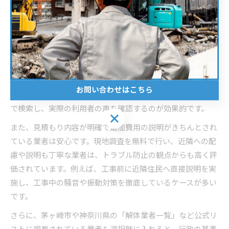
です。
茅ヶ崎市で評判の良い解体業者の特徴
茅ヶ崎市で信頼される解体業者にはいくつかの共通点があり
ます。まず、地域での施工実績が豊富であり、口コミやラン
キングサイトで高評価を得ていることが挙げられます。特に
お問い合わせはこちら
「茅ヶ崎解体業者」や「茅ヶ崎市解体工事」といったワード
で検索し、実際の利用者の声を確認するのが効果的です。
お問い合わせはこちら
また、見積もり内容が明確で追加費用の説明がきちんとされ
ている業者は安心です。現地調査を無料で行い、近隣への配
慮や説明も丁寧な業者は、トラブル防止の観点からも高く評
価されています。例えば、工事前に近隣住民へ直接説明を実
施し、工事中の騒音や振動対策を徹底しているケースが多い
です。
さらに、茅ヶ崎市や神奈川県の「解体業者一覧」など公式リ