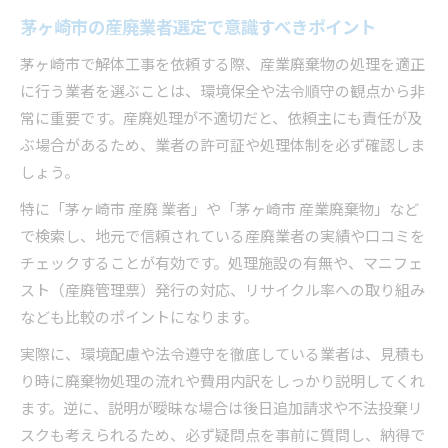
茅ヶ崎市の産廃業者選定で意識すべきポイント
茅ヶ崎市で解体工事を依頼する際、産業廃棄物の処理を適正
に行う業者を選ぶことは、環境保全や法令順守の観点から非
常に重要です。産廃処理が不適切だと、依頼主にも責任が及
ぶ場合があるため、業者の許可証や処理体制を必ず確認しま
しょう。
特に「茅ヶ崎市 産廃 業者」や「茅ヶ崎市 産業廃棄物」など
で検索し、地元で信頼されている産廃業者の実績や口コミを
チェックすることが有効です。処理施設の有無や、マニフェ
スト（産廃管理票）発行の対応、リサイクル率への取り組み
なども比較のポイントになります。
実際に、環境配慮や法令遵守を徹底している業者は、見積も
り時に廃棄物処理の流れや費用内訳をしっかり説明してくれ
ます。逆に、説明が曖昧な場合は後日追加請求や不法投棄リ
スクも考えられるため、必ず疑問点を事前に質問し、納得で