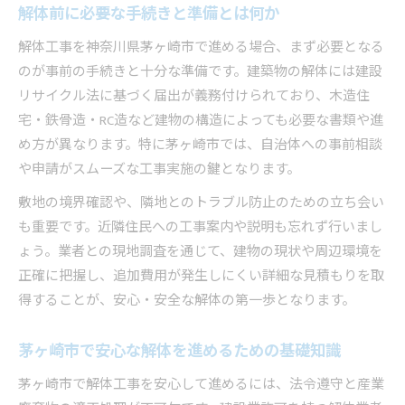
解体前に必要な手続きと準備とは何か
安全確保できる解体業者の選び方を伝授
解体工事を神奈川県茅ヶ崎市で進める場合、まず必要となる
安心して頼める解体の基準を徹底解説
のが事前の手続きと十分な準備です。建築物の解体には建設
解体工事の許可や資格の確認方法を紹介
リサイクル法に基づく届出が義務付けられており、木造住
茅ヶ崎市で評判の良い解体業者の特徴
宅・鉄骨造・RC造など建物の構造によっても必要な書類や進
産業廃棄物処理体制が整った解体業者を選ぶ
め方が異なります。特に茅ヶ崎市では、自治体への事前相談
法令遵守の徹底が解体成功の第一歩となる理由
や申請がスムーズな工事実施の鍵となります。
現地調査や説明が丁寧な解体業者の見極め方
敷地の境界確認や、隣地とのトラブル防止のための立ち会い
見積もり比較で分かる茅ヶ崎市の解体事情
も重要です。近隣住民への工事案内や説明も忘れず行いまし
複数解体業者の見積もり比較時の注目点
ょう。業者との現地調査を通じて、建物の現状や周辺環境を
正確に把握し、追加費用が発生しにくい詳細な見積もりを取
解体費用の内訳と追加料金の注意点解説
得することが、安心・安全な解体の第一歩となります。
茅ヶ崎市解体工事でよくある見積もりの落とし
穴
茅ヶ崎市で安心な解体を進めるための基礎知識
産廃処理費用の違いが解体費に与える影響
茅ヶ崎市で解体工事を安心して進めるには、法令遵守と産業
解体業者選びで後悔しないためのポイント整理