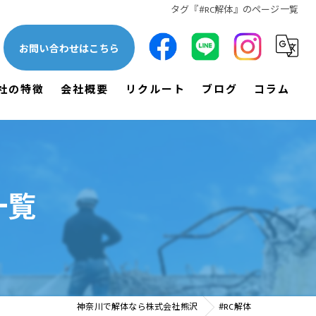
タグ『#RC解体』のページ一覧
お問い合わせはこちら
社の特徴
会社概要
リクルート
ブログ
コラム
一軒家
漫画特集
木造
一覧
鉄骨
空き家
土木
神奈川で解体なら株式会社熊沢
#RC解体