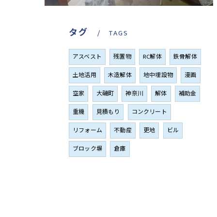
タグ
TAGS
アスベスト
残置物
RC解体
鉄骨解体
土地活用
木造解体
地中埋設物
漫画
空家
大磯町
神奈川
解体
補助金
重機
見積もり
コンクリート
リフォーム
不動産
更地
ビル
ブロック塀
倉庫