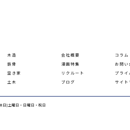
木造
会社概要
コラム
鉄骨
漫画特集
お問い
空き家
リクルート
プライ
土木
ブログ
サイト
0[定休日]土曜日・日曜日・祝日
© 2026 神奈川で解体なら株式会社熊沢 ALL RIGHTS RESERVED.