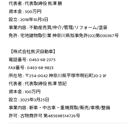
代表者 : 代表取締役 熊澤 勝
資本金 : 500万円
設立 : 2018年10月3日
事業内容 : 不動産売買/仲介/管理/リフォーム/塗装
免許 : 宅地建物取引業 神奈川県知事免許(02)第030367号
【株式会社熊沢自動車】
電話番号 : 0463-68-2375
FAX番号 : 0463-68-9823
所在地 : 〒254-0042 神奈川県平塚市明石町20-2 3F
代表者 : 代表取締役 熊澤 悠記
資本金 : 100万円
設立 : 2025年3月25日
事業内容 : 新車・中古車・重機買取/販売/車検/整備
許可 : 古物商許可 第485698514726号