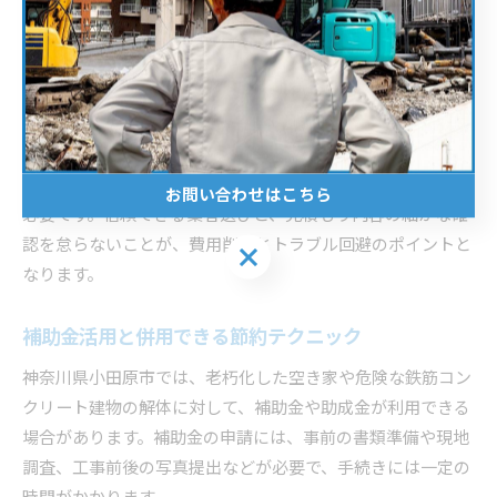
ストダウンが期待できます。
また、解体工事は繁忙期（春先や年度末）を避け、閑散期に
依頼することで、業者が値引きに応じやすくなる傾向があり
ます。小田原市内でも、天候や需要の少ない時期を選ぶこと
で、割安な見積もりを得られる場合があります。
ただし、時期による価格差や直発注時の契約内容には注意が
お問い合わせはこちら
必要です。信頼できる業者選びと、見積もり内容の細かな確
認を怠らないことが、費用削減とトラブル回避のポイントと
お問い合わせはこちら
なります。
補助金活用と併用できる節約テクニック
神奈川県小田原市では、老朽化した空き家や危険な鉄筋コン
クリート建物の解体に対して、補助金や助成金が利用できる
場合があります。補助金の申請には、事前の書類準備や現地
調査、工事前後の写真提出などが必要で、手続きには一定の