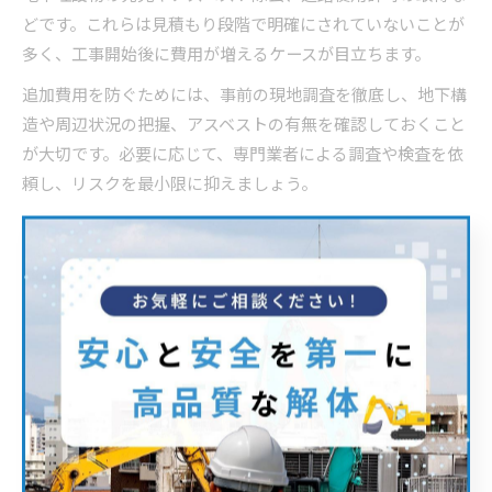
どです。これらは見積もり段階で明確にされていないことが
多く、工事開始後に費用が増えるケースが目立ちます。
追加費用を防ぐためには、事前の現地調査を徹底し、地下構
造や周辺状況の把握、アスベストの有無を確認しておくこと
が大切です。必要に応じて、専門業者による調査や検査を依
頼し、リスクを最小限に抑えましょう。
また、契約書には追加費用が発生する条件や範囲を明記し、
後からトラブルにならないように備えることも重要です。事
前準備を徹底することで、想定外の出費を抑え、安心して解
体工事を進められます。
直発注や時期選びで解体費用を安くする方法
解体工事の費用を抑える工夫として、業者への直発注や工事
時期の選定が効果的です。直発注は、仲介業者を介さずに解
体業者と直接契約する方法で、中間マージンの削減によるコ