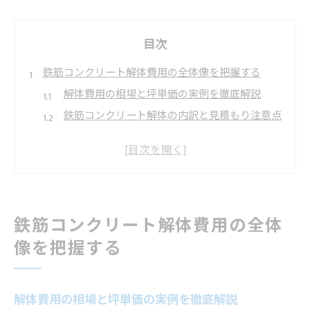
目次
鉄筋コンクリート解体費用の全体像を把握する
解体費用の相場と坪単価の実例を徹底解説
鉄筋コンクリート解体の内訳と見積もり注意点
100坪規模のRC解体費用の目安と特徴
50坪住宅の鉄筋コンクリート解体費用とは
構造や立地で異なる解体費用のポイント
小田原市の解体工事に役立つ補助金制度
鉄筋コンクリート解体費用の全体
小田原市で利用できる解体補助金の最新情報
像を把握する
解体工事が補助対象になる条件と注意点
申請時に押さえたい補助金の支給要件とは
助成金を使った解体費用軽減の方法
解体費用の相場と坪単価の実例を徹底解説
補助金受付状況と申請タイミングの重要性