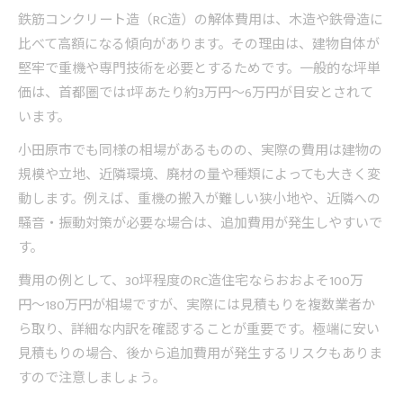
鉄筋コンクリート造（RC造）の解体費用は、木造や鉄骨造に
費用を抑える鉄筋コンクリート解体のポイント
比べて高額になる傾向があります。その理由は、建物自体が
複数業者の見積もり比較で解体費用を削減
堅牢で重機や専門技術を必要とするためです。一般的な坪単
解体工事の追加費用を防ぐ事前準備の工夫
価は、首都圏では1坪あたり約3万円〜6万円が目安とされて
直発注や時期選びで解体費用を安くする方法
います。
補助金活用と併用できる節約テクニック
小田原市でも同様の相場があるものの、実際の費用は建物の
付帯工事や残置物処分費の抑え方を解説
規模や立地、近隣環境、廃材の量や種類によっても大きく変
解体前に知っておきたい申請手続きの流れ
動します。例えば、重機の搬入が難しい狭小地や、近隣への
解体工事の申請に必要な書類と取得先一覧
騒音・振動対策が必要な場合は、追加費用が発生しやすいで
す。
補助金申請の流れと押さえたいポイント
現地調査や写真提出の手順と注意点
費用の例として、30坪程度のRC造住宅ならおおよそ100万
円〜180万円が相場ですが、実際には見積もりを複数業者か
申請手続きでよくあるトラブル事例を解説
ら取り、詳細な内訳を確認することが重要です。極端に安い
自治体への相談タイミングと注意事項
見積もりの場合、後から追加費用が発生するリスクもありま
現実的な費用計画を立てるための注意点
すので注意しましょう。
見積書の内訳確認で解体費用の想定外防止