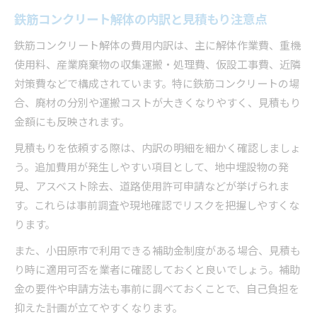
解体費用だけで終わらない関連コストの把握
鉄筋コンクリート解体の内訳と見積もり注意点
アスベスト調査や整地費用を見落とさない方法
鉄筋コンクリート解体の費用内訳は、主に解体作業費、重機
費用の幅と追加料金発生リスクを把握する
使用料、産業廃棄物の収集運搬・処理費、仮設工事費、近隣
費用計画で重視すべき優先ポイントとは
対策費などで構成されています。特に鉄筋コンクリートの場
自己負担を減らすための賢い補助金活用術
合、廃材の分別や運搬コストが大きくなりやすく、見積もり
補助金利用で解体費用を大幅に減らす方法
金額にも反映されます。
補助金制度の最新動向と申請時の注意点
見積もりを依頼する際は、内訳の明細を細かく確認しましょ
解体業者選びで補助金申請をスムーズに進める
う。追加費用が発生しやすい項目として、地中埋設物の発
補助金と見積もり比較を活用した費用最適化
見、アスベスト除去、道路使用許可申請などが挙げられま
す。これらは事前調査や現地確認でリスクを把握しやすくな
制度変更に備えた早めの情報収集の重要性
ります。
また、小田原市で利用できる補助金制度がある場合、見積も
り時に適用可否を業者に確認しておくと良いでしょう。補助
金の要件や申請方法も事前に調べておくことで、自己負担を
抑えた計画が立てやすくなります。