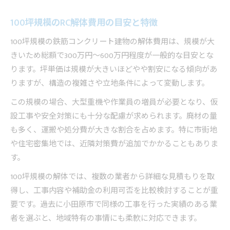
100坪規模のRC解体費用の目安と特徴
100坪規模の鉄筋コンクリート建物の解体費用は、規模が大
きいため総額で300万円〜600万円程度が一般的な目安とな
ります。坪単価は規模が大きいほどやや割安になる傾向があ
りますが、構造の複雑さや立地条件によって変動します。
この規模の場合、大型重機や作業員の増員が必要となり、仮
設工事や安全対策にも十分な配慮が求められます。廃材の量
も多く、運搬や処分費が大きな割合を占めます。特に市街地
や住宅密集地では、近隣対策費が追加でかかることもありま
す。
100坪規模の解体では、複数の業者から詳細な見積もりを取
得し、工事内容や補助金の利用可否を比較検討することが重
要です。過去に小田原市で同様の工事を行った実績のある業
者を選ぶと、地域特有の事情にも柔軟に対応できます。