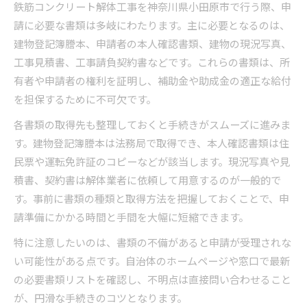
鉄筋コンクリート解体工事を神奈川県小田原市で行う際、申
請に必要な書類は多岐にわたります。主に必要となるのは、
建物登記簿謄本、申請者の本人確認書類、建物の現況写真、
工事見積書、工事請負契約書などです。これらの書類は、所
有者や申請者の権利を証明し、補助金や助成金の適正な給付
を担保するために不可欠です。
各書類の取得先も整理しておくと手続きがスムーズに進みま
す。建物登記簿謄本は法務局で取得でき、本人確認書類は住
民票や運転免許証のコピーなどが該当します。現況写真や見
積書、契約書は解体業者に依頼して用意するのが一般的で
す。事前に書類の種類と取得方法を把握しておくことで、申
請準備にかかる時間と手間を大幅に短縮できます。
特に注意したいのは、書類の不備があると申請が受理されな
い可能性がある点です。自治体のホームページや窓口で最新
の必要書類リストを確認し、不明点は直接問い合わせること
が、円滑な手続きのコツとなります。