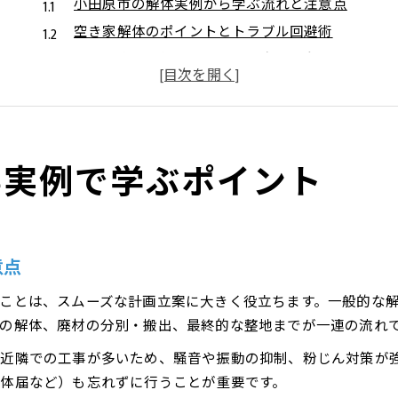
小田原市の解体実例から学ぶ流れと注意点
空き家解体のポイントとトラブル回避術
解体工事で重視すべき現場の実例紹介
実例で分かる解体工事の成功と失敗の分岐点
地域特有の解体実例を踏まえた実践的知識
助成金活用のコツを解体工事経験から探る
事実例で学ぶポイント
解体助成金を賢く活用するための申請の流れ
経験者が語る解体と助成金申請の実務ポイント
助成金を用いた解体費用の負担軽減術
解体工事と助成金の利用条件の見極め方
意点
解体実例から見る助成金活用の注意点
ことは、スムーズな計画立案に大きく役立ちます。一般的な
自己負担軽減へ向けた解体工事の流れと工夫
の解体、廃材の分別・搬出、最終的な整地までが一連の流れ
解体費用の自己負担を抑える実践的ステップ
近隣での工事が多いため、騒音や振動の抑制、粉じん対策が
工事前の準備で解体費用を軽減する方法
体届など）も忘れずに行うことが重要です。
助成金活用で解体自己負担が減る仕組み