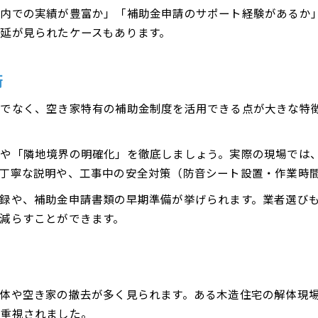
市内での実績が豊富か」「補助金申請のサポート経験があるか
解体の流れと費用削減に役立つアイデア
延が見られたケースもあります。
見積もり比較で解体工事のコストを抑える
近隣トラブルを防ぐための解体時リスク対策
術
解体工事での近隣トラブル回避のポイント
解体時に必要なリスク対策と保険の重要性
でなく、空き家特有の補助金制度を活用できる点が大きな特
賠償責任を避けるための解体手順の工夫
近隣配慮を徹底した解体作業の進め方
」や「隣地境界の明確化」を徹底しましょう。実際の現場では
解体中のトラブル事例と未然防止策
丁寧な説明や、工事中の安全対策（防音シート設置・作業時
実例を通じた小田原市での申請条件と注意点
録や、補助金申請書類の早期準備が挙げられます。業者選び
解体申請の条件を実例から具体的に解説
減らすことができます。
小田原の解体助成申請で見落としやすい点
必要書類と申請期限を守る解体のコツ
申請条件の違いと解体実例での注意事項
体や空き家の撤去が多く見られます。ある木造住宅の解体現
現場の声から読み解く申請時の失敗例
が重視されました。