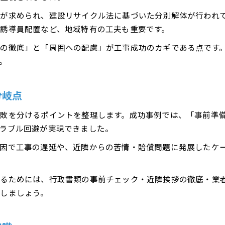
安心して進める小田原解体工事の実務的ヒント
が求められ、建設リサイクル法に基づいた分別解体が行われ
解体工事を安心して進めるための実務知識
誘導員配置など、地域特有の工夫も重要です。
発注から工事完了までの解体現場の流れ
の徹底」と「周囲への配慮」が工事成功のカギである点です
トラブル防止のための解体契約の注意点
。
解体経験者が教える業者選びと比較方法
現場確認と写真記録で安心解体を実現
分岐点
敗を分けるポイントを整理します。成功事例では、「事前準
ラブル回避が実現できました。
お問い合わせはこちら
お問い合わせはこちら
因で工事の遅延や、近隣からの苦情・賠償問題に発展したケ
るためには、行政書類の事前チェック・近隣挨拶の徹底・業
しましょう。