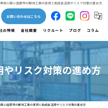
神奈川県小田原市の解体工事の実例と助成金活用やリスク対策の進め方
お問い合わせはこちら
社の特徴
会社概要
リクルート
ブログ
コラム
一軒家
漫画特集
木造
用やリスク対策の進め方
鉄骨
空き家
土木
川県小田原市の解体工事の実例と助成金活用やリスク対策の進め方