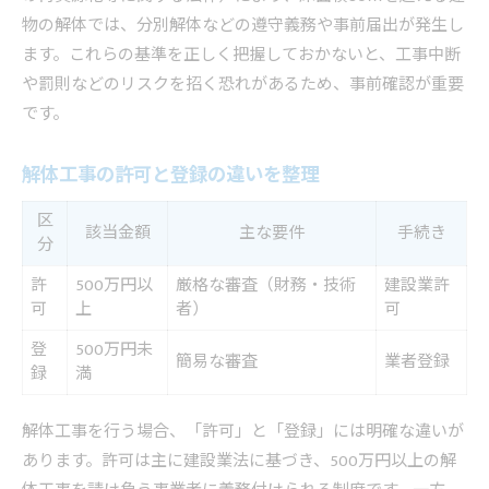
手続きで押さえるべき解体工事と登録のポイント
物の解体では、分別解体などの遵守義務や事前届出が発生し
解体工事登録に必要な書類と提出先早見表
ます。これらの基準を正しく把握しておかないと、工事中断
手続きの流れを分かりやすく解説
や罰則などのリスクを招く恐れがあるため、事前確認が重要
見落としがちな登録時の注意点
です。
解体工事の手続きでよくある質問集
解体工事の許可と登録の違いを整理
登録申請前に確認すべきポイントまとめ
小田原市で失敗しない解体工事の注意点まとめ
区
該当金額
主な要件
手続き
分
小田原市で解体工事を進める際の注意点一覧
トラブルを防ぐための解体工事の心得
許
500万円以
厳格な審査（財務・技術
建設業許
可
上
者）
可
近隣配慮と安全対策を徹底する方法
助成金活用時にありがちな失敗事例
登
500万円未
簡易な審査
業者登録
録
満
見積もり取得から工事完了までの流れ
解体工事を行う場合、「許可」と「登録」には明確な違いが
あります。許可は主に建設業法に基づき、500万円以上の解