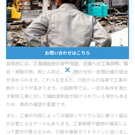
解体工事業登録をする際には、単に登録を済ませるだけでな
く、工事に関わる安全管理や産業廃棄物の適正処理、近隣住
民への配慮など、実務上のポイントも押さえておく必要があ
ります。特に小田原市では、空き家解体や老朽建物の撤去が
増加しており、トラブル防止のための事前説明や現場養生が
重視されています。
お問い合わせはこちら
具体的には、工事開始前の現地調査、近隣への工事説明、騒
お問い合わせはこちら
音・振動対策、粉じん防止、廃棄物の分別・処理計画の提出
が求められます。これらを怠ると、行政からの指導や工事中
断のリスクが高まります。小田原市では、一定の条件を満た
す解体工事に対して補助金制度が設けられている場合もある
ため、事前の確認が重要です。
また、工事の内容によっては建設リサイクル法に基づく届出
が必要となるケースもあります。工事規模や建物の構造によ
って要件が異なるため、行政の最新ガイドラインに従いまし