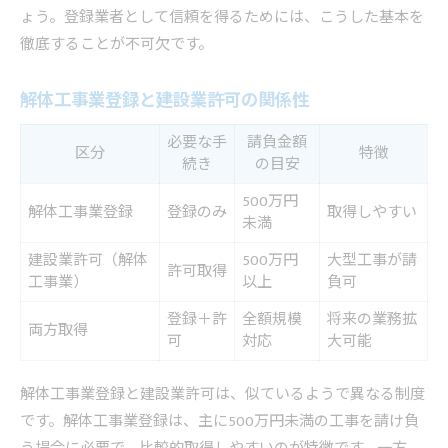
ょう。登録業者として信頼を得るためには、こうした基本を
徹底することが不可欠です。
解体工事業登録と建設業許可の関係性
必要な手
請負金額
区分
特徴
続き
の目安
500万円
解体工事業登録
登録のみ
取得しやすい
未満
建設業許可（解体
500万円
大型工事が請
許可取得
工事業）
以上
負可
登録＋許
全額規模
将来の業務拡
両方取得
可
対応
大可能
解体工事業登録と建設業許可は、似ているようで異なる制度
です。解体工事業登録は、主に500万円未満の工事を請け負