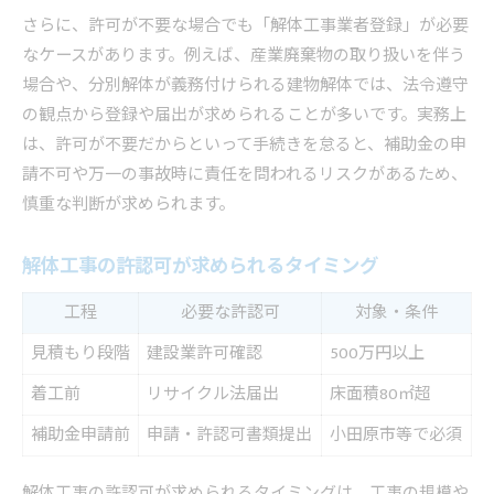
さらに、許可が不要な場合でも「解体工事業者登録」が必要
なケースがあります。例えば、産業廃棄物の取り扱いを伴う
場合や、分別解体が義務付けられる建物解体では、法令遵守
の観点から登録や届出が求められることが多いです。実務上
は、許可が不要だからといって手続きを怠ると、補助金の申
請不可や万一の事故時に責任を問われるリスクがあるため、
慎重な判断が求められます。
解体工事の許認可が求められるタイミング
工程
必要な許認可
対象・条件
見積もり段階
建設業許可確認
500万円以上
着工前
リサイクル法届出
床面積80㎡超
補助金申請前
申請・許認可書類提出
小田原市等で必須
解体工事の許認可が求められるタイミングは、工事の規模や