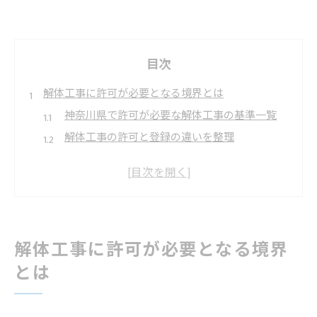
目次
解体工事に許可が必要となる境界とは
神奈川県で許可が必要な解体工事の基準一覧
解体工事の許可と登録の違いを整理
小田原市で解体許可が必要になるケース
500万円未満の工事で許可は本当に不要か
解体工事の許認可が求められるタイミング
神奈川県小田原市で解体工事業登録を進める際の流
れ
解体工事に許可が必要となる境界
解体工事業登録の申請手順と必要書類まとめ
とは
小田原市で解体工事登録を始めるなら
申請から登録完了までのスケジュール感