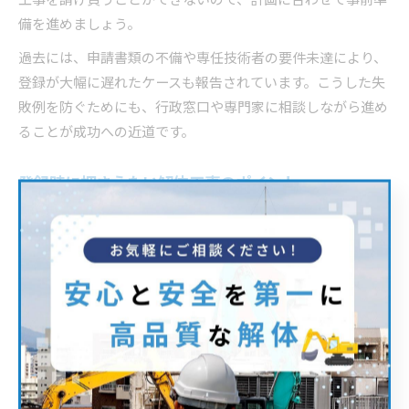
工事を請け負うことができないので、計画に合わせて事前準
備を進めましょう。
過去には、申請書類の不備や専任技術者の要件未達により、
登録が大幅に遅れたケースも報告されています。こうした失
敗例を防ぐためにも、行政窓口や専門家に相談しながら進め
ることが成功への近道です。
登録時に押さえたい解体工事のポイント
実務ポイント
対応策
行政リスク
安全管理
現場での養生・点検
工事中断の可能性
産業廃棄物処
分別・処理計画提出
指導や罰則リスク
理
近隣住民対応
事前説明・苦情対応
苦情・行政指導
リサイクル法等の手
届出漏れによる指
法令届出
続き
導