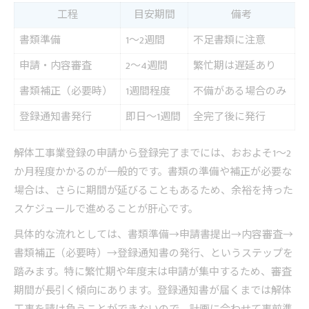
工程
目安期間
備考
書類準備
1～2週間
不足書類に注意
申請・内容審査
2～4週間
繁忙期は遅延あり
書類補正（必要時）
1週間程度
不備がある場合のみ
登録通知書発行
即日～1週間
全完了後に発行
解体工事業登録の申請から登録完了までには、おおよそ1～2
か月程度かかるのが一般的です。書類の準備や補正が必要な
場合は、さらに期間が延びることもあるため、余裕を持った
スケジュールで進めることが肝心です。
具体的な流れとしては、書類準備→申請書提出→内容審査→
書類補正（必要時）→登録通知書の発行、というステップを
踏みます。特に繁忙期や年度末は申請が集中するため、審査
期間が長引く傾向にあります。登録通知書が届くまでは解体