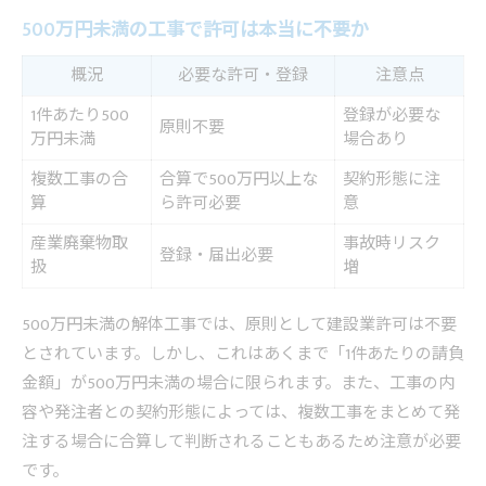
500万円未満の工事で許可は本当に不要か
概況
必要な許可・登録
注意点
1件あたり500
登録が必要な
原則不要
万円未満
場合あり
複数工事の合
合算で500万円以上な
契約形態に注
算
ら許可必要
意
産業廃棄物取
事故時リスク
登録・届出必要
扱
増
500万円未満の解体工事では、原則として建設業許可は不要
とされています。しかし、これはあくまで「1件あたりの請負
金額」が500万円未満の場合に限られます。また、工事の内
容や発注者との契約形態によっては、複数工事をまとめて発
注する場合に合算して判断されることもあるため注意が必要
です。