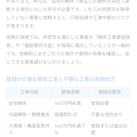
があります。例えば、住宅の解体で発生した廃材を自社で運
搬する場合にはこの許可が必要です。これらの許認可を取得
していない業者に依頼すると、行政指導や工事中断のリスク
が高まります。
実際の現場では、許認可を満たした業者が「解体工事業登録
票」や「建設業許可証」を現場に掲示していることが一般的
です。依頼前に必ずこれらの掲示や書類の有無を確認し、安
心できる業者選びを心がけましょう。
登録が必要な解体工事と不要な工事の見極め方
工事内容
請負金額
登録必要性
全体解体
500万円未満
登録必要
内装解体・軽微撤去
規模問わず
不要な場合あり
大規模・構造変更伴
500万円未満で
登録または届出必
う
も
要