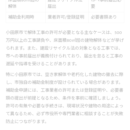
床面積80㎡超の
建設リサイクル法
市へ事前届出必
解体
届出
要
補助金利用時
業者許可/登録証明
必要書類あり
小田原市で解体工事の許可が必要となる主なケースは、500
万円以上の工事請負や、床面積80㎡超の建物解体などが挙げ
られます。また、建設リサイクル法の対象となる工事では、
市への事前届出が義務付けられており、届出を怠ると工事の
遅延や指導を受けることがあります。
特に小田原市では、空き家解体や老朽化した建物の撤去に際
し、市独自の補助金制度が設けられている場合があります。
補助金申請には、工事業者の許可または登録証明や、必要書
類の提出が前提となるため、条件を事前に確認しましょう。
許可の有無や必要な手続きは、現場状況や建物の用途によっ
て異なるため、必ず市役所や専門業者に相談することが失敗
防止につながります。