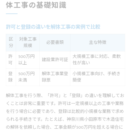
体工事の基礎知識
許可と登録の違いを解体工事の実例で比較
区
対象工事
必要書類
主な特徴
分
規模
許
500万円
大規模工事に対応、柔軟
建設業許可証
可
以上
性が高い
登
500万円
解体工事業登
小規模工事向け、手続き
録
未満
録票
簡便
解体工事を行う際、「許可」と「登録」の違いを理解してお
くことは非常に重要です。許可は一定規模以上の工事や業務
を行う場合に必要であり、登録は比較的小規模な業務で求め
られる手続きです。たとえば、神奈川県小田原市で木造住宅
の解体を依頼した場合、工事金額が500万円を超える場合に