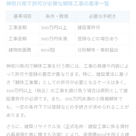
神奈川県で許可が必要な解体工事の基準一覧
登録時に押さえたい解体工事のポイント
解体工事業登録と建設業許可の関係性
基準項目
条件・数値
必要な手続き
許認可の違いを実例で解説する解体工事の基礎知識
工事金額
500万円以上
建設業許可
許可と登録の違いを解体工事の実例で比較
工事金額
500万円未満
登録などの場合あり
神奈川県での解体工事許認可の具体例紹介
建物床面積
80㎡超
分別解体・事前届出
登録が必要な解体工事と不要な工事の見極め方
実際に許可が必要となる工事内容とは
神奈川県内で解体工事を行う際には、工事の規模や内容によ
解体工事の基礎知識を分かりやすく整理
って許可や登録の要否が異なります。特に、建設業法に基づ
助成金を活用した安全な解体計画の始め方
き「解体工事業」としての許可が必要となるケースは多く、
500万円以上（税込）の工事を請け負う場合は原則として建
小田原市の解体工事助成金制度比較一覧
設業許可が必須です。また、500万円未満の小規模解体で
助成金を活用するための申請準備ポイント
も、一定の条件下では登録などの手続きが求められることが
対象となる解体工事の条件と注意事項
あります。
補助金と助成金の違いを知って賢く利用
さらに、建築リサイクル法（正式名称：建設工事に係る資材
申請から受給までの流れと必要書類
の再資源化等に関する法律）により、床面積80㎡を超える建