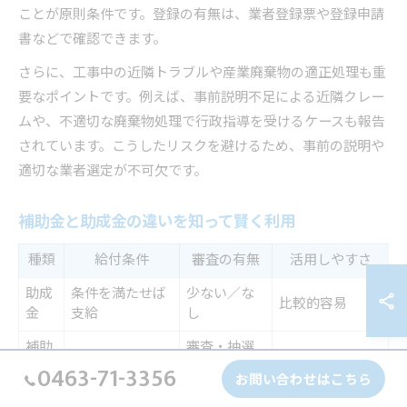
ことが原則条件です。登録の有無は、業者登録票や登録申請
書などで確認できます。
さらに、工事中の近隣トラブルや産業廃棄物の適正処理も重
要なポイントです。例えば、事前説明不足による近隣クレー
ムや、不適切な廃棄物処理で行政指導を受けるケースも報告
されています。こうしたリスクを避けるため、事前の説明や
適切な業者選定が不可欠です。
補助金と助成金の違いを知って賢く利用
種類
給付条件
審査の有無
活用しやすさ
助成
条件を満たせば
少ない／な
比較的容易
金
支給
し
補助
審査・抽選
事前審査あり
競争率高め
金
あり
0463-71-3356
お問い合わせはこちら
併用
ケースによって
自己負担軽減に