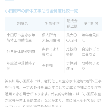
小田原市の解体工事助成金制度比較一覧
助成金
制度名
対象建物
受付期間
額上限
小田原市空き家等
個人所有・
最大〇
毎年度見直
解体工事助成金
未使用住宅
〇万円
し
条件により
比較的
自治体ごと
他自治体助成制度
異なる
多様
に異なる
年度途中受付終了
予算到
随時終了あ
全種類
例
達時
り
神奈川県小田原市では、老朽化した空き家や建物の解体工事
を行う際、一定の条件を満たすことで助成金や補助金制度を
活用できる場合があります。代表的な制度には「小田原市空
き家等解体工事助成金」などがあり、主に個人所有で使用さ