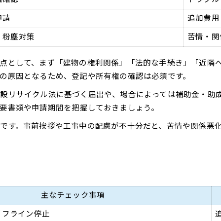
スムーズな解体を叶える基礎知識集
申請
追加費用
解体工事の基礎知識を簡単比較表で紹介
スムーズな工事進行のためのポイント
・粉塵対策
苦情・関
解体で発生しやすいトラブルと対処法
点として、まず「建物の権利関係」「法的な手続き」「近隣
近隣トラブルを防ぐためのコミュニケーション術
の原因となるため、登記や所有権の確認は必須です。
小田原市で知っておきたい解体の豆知識
設リサイクル法に基づく届出や、場合によっては補助金・助
要書類や申請期間を把握しておきましょう。
です。事前挨拶や工事中の配慮が不十分だと、苦情や関係悪
お問い合わせはこちら
お問い合わせはこちら
主なチェック事項
イフライン停止