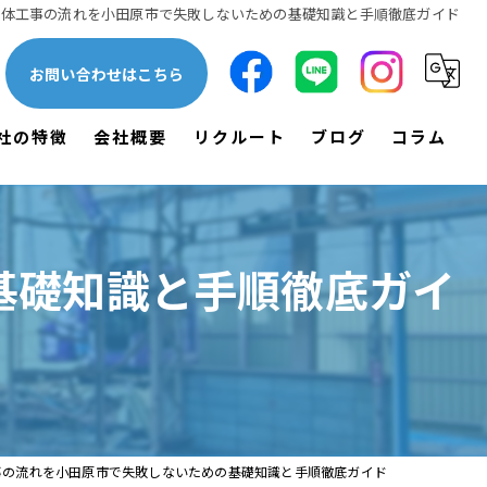
解体工事の流れを小田原市で失敗しないための基礎知識と手順徹底ガイド
お問い合わせはこちら
社の特徴
会社概要
リクルート
ブログ
コラム
一軒家
漫画特集
木造
基礎知識と手順徹底ガイ
鉄骨
空き家
土木
事の流れを小田原市で失敗しないための基礎知識と手順徹底ガイド