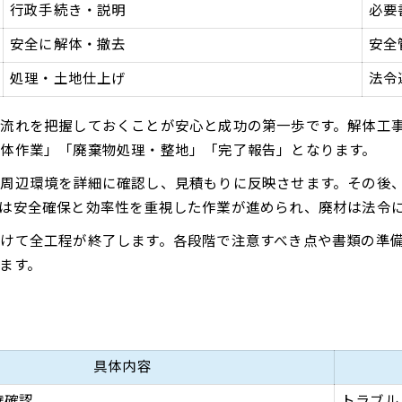
行政手続き・説明
必要
小田原市の解体業者選びで重視すべき点
安全に解体・撤去
安全
解体コングなど比較サイトの活用法
見積もりから完了までの安心解体体験
処理・土地仕上げ
法令
解体工事見積もり比較のポイント早見表
流れを把握しておくことが安心と成功の第一歩です。解体工
見積もり時に確認したい解体内容とは
体作業」「廃棄物処理・整地」「完了報告」となります。
契約から工事完了までの流れを解説
周辺環境を詳細に確認し、見積もりに反映させます。その後
追加費用が発生しやすいケースを紹介
は安全確保と効率性を重視した作業が進められ、廃材は法令
解体完了後の手続きと報告までの流れ
けて全工程が終了します。各段階で注意すべき点や書類の準
補助金活用で賢く進める工事方法
ます。
小田原市の解体補助金条件と申請手順一覧
補助金を活用した解体工事のメリット
申請漏れを防ぐためのチェックポイント
補助金申請でよくある疑問と解決策
具体内容
補助金対象外となるケースの特徴とは
権確認
トラブル