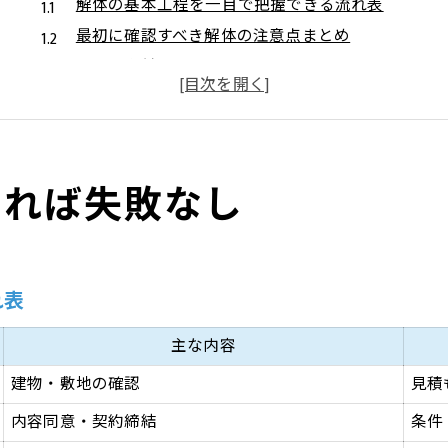
解体の基本工程を一目で把握できる流れ表
最初に確認すべき解体の注意点まとめ
解体工事前後で気をつけたいポイント
近隣対応も含めた解体の進め方とは
小田原市で解体業者を選ぶ際のコツ
初めてでも安心の解体手順ガイド
知れば失敗なし
初めての解体工事で押さえておくべき流れ
解体を始める前に準備する書類一覧
不安を減らすための解体工事事前チェック
解体工事の手順と必要な届出の全体像
れ表
工事中に気をつけたい安全管理のポイント
小田原市で後悔しない解体工事の極意
主な内容
小田原市の解体工事で失敗しない秘訣
建物・敷地の確認
見積
地域特有の解体注意点と対策一覧
内容同意・契約締結
条件
解体工事で後悔しやすいポイントを解説