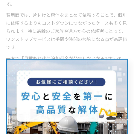
す。
費用面では、片付けと解体をまとめて依頼することで、個別
に依頼するよりもコストダウンにつながったケースも多く見
られます。特に高齢のご家族や遠方からの依頼者にとって、
ワンストップサービスは手間や時間の節約になる点が高評価
です。
一方で「見積もり後に追加料金が発生しないか不安だった
が、事前に丁寧な説明があり納得してお願いできた」といっ
た声もあり、信頼できる便利屋選びが重要であることが分か
ります。現地調査や相談の段階で、作業内容や費用の詳細を
しっかり確認することが、満足度の高い依頼につながりま
す。
古い家の解体で便利屋が活躍した事例紹介
古い家の解体現場では、便利屋が多角的なサポートを提供