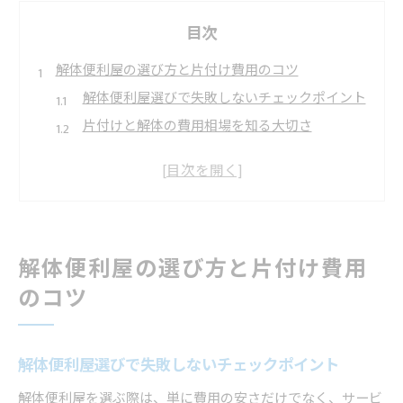
目次
解体便利屋の選び方と片付け費用のコツ
解体便利屋選びで失敗しないチェックポイント
片付けと解体の費用相場を知る大切さ
解体依頼時に見積もり比較が重要な理由
便利屋解体サービスの特徴と選び方
解体と片付けで注意したい追加費用の落とし穴
古い家屋のスムーズな解体を実現する方法
解体便利屋の選び方と片付け費用
解体をスムーズに進める便利屋の活用術
のコツ
家屋解体時の事前準備とポイント解説
解体に必要な手続きと知っておくべき流れ
解体便利屋が対応する片付けの範囲とは
解体便利屋選びで失敗しないチェックポイント
解体中に発生するトラブルの予防策
解体便利屋を選ぶ際は、単に費用の安さだけでなく、サービ