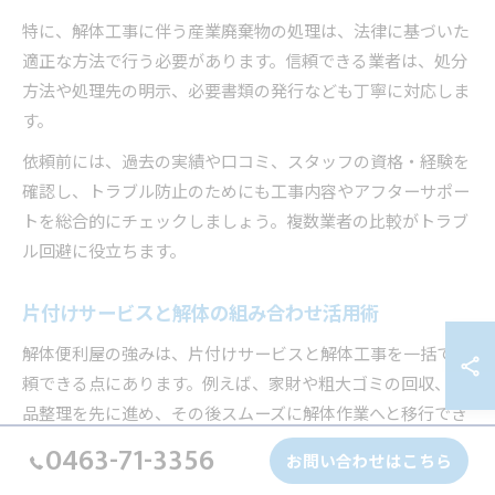
特に、解体工事に伴う産業廃棄物の処理は、法律に基づいた
適正な方法で行う必要があります。信頼できる業者は、処分
方法や処理先の明示、必要書類の発行なども丁寧に対応しま
す。
依頼前には、過去の実績や口コミ、スタッフの資格・経験を
確認し、トラブル防止のためにも工事内容やアフターサポー
トを総合的にチェックしましょう。複数業者の比較がトラブ
ル回避に役立ちます。
片付けサービスと解体の組み合わせ活用術
解体便利屋の強みは、片付けサービスと解体工事を一括で依
頼できる点にあります。例えば、家財や粗大ゴミの回収、遺
品整理を先に進め、その後スムーズに解体作業へと移行でき
るため、余計な手間やコストを省くことが可能です。
0463-71-3356
お問い合わせはこちら
具体的には、事前相談で「片付け→分別→回収→解体」の流