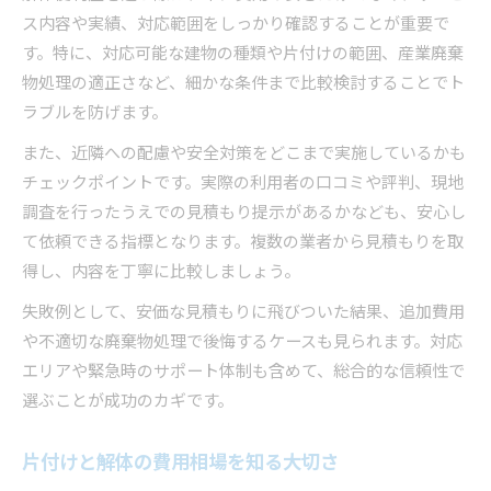
一軒家解体と片付けで役立つ便利屋活用事例
ス内容や実績、対応範囲をしっかり確認することが重要で
解体便利屋を利用した一軒家片付け体験談
す。特に、対応可能な建物の種類や片付けの範囲、産業廃棄
古い家の解体で便利屋が活躍した事例紹介
物処理の適正さなど、細かな条件まで比較検討することでト
片付けと解体を同時に依頼するメリット
ラブルを防げます。
解体便利屋の現場で役立つ実践的ノウハウ
また、近隣への配慮や安全対策をどこまで実施しているかも
不用品回収と解体依頼の効率的な進め方
チェックポイントです。実際の利用者の口コミや評判、現地
費用を抑えた解体の進め方やポイント総まとめ
調査を行ったうえでの見積もり提示があるかなども、安心し
解体費用を安く抑える便利屋活用のコツ
て依頼できる指標となります。複数の業者から見積もりを取
得し、内容を丁寧に比較しましょう。
最適な見積もりで無駄なく解体する方法
便利屋解体でコスト削減を実現する秘訣
失敗例として、安価な見積もりに飛びついた結果、追加費用
や不適切な廃棄物処理で後悔するケースも見られます。対応
片付け同時依頼で費用を抑えるポイント
エリアや緊急時のサポート体制も含めて、総合的な信頼性で
交渉やタイミングで解体費用を節約
選ぶことが成功のカギです。
解体に迷ったら知っておきたい効率的な相談先
解体の悩みは便利屋相談でスッキリ解決
片付けと解体の費用相場を知る大切さ
解体費用の見積もり相談ができる便利屋