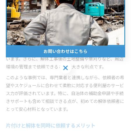
し、依頼者の負担軽減に貢献しています。たとえば、遺品整
理と解体工事を同時に進めるケースでは、不用品の分別回収
から建物の解体、産業廃棄物の適正処理までワンストップで
対応する事例が増えています。
実際に、親の住んでいた一軒家を解体した方は「自分たちだ
けでは片付けられない量の遺品やゴミ屋敷状態でも、便利屋
スタッフが分別・運搬を一手に引き受けてくれた」と語って
お問い合わせはこちら
います。さらに、解体工事後の土地整備や草刈りなど、周辺
お問い合わせはこちら
環境の管理まで依頼できることも大きな利点です。
このような事例では、専門業者と連携しながら、依頼者の希
望やスケジュールに合わせて柔軟に対応する便利屋のサービ
ス力が評価されています。特に、自治体の補助金申請や手続
きサポートも含めて相談できる点が、初めての解体依頼者に
とって安心材料となっています。
片付けと解体を同時に依頼するメリット