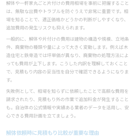
解体や一軒家丸ごと片付けの費用相場を事前に把握すること
片付けや解体に強い業者選びの秘訣
は、無駄な出費やトラブルを防ぐうえで非常に重要です。相
口コミから見える信頼できる解体便利屋
場を知ることで、適正価格かどうかの判断がしやすくなり、
効率的な相談方法でスムーズに進む理由
追加費用の発生リスクも抑えられます。
実践的な片付けサポートで安心を手に入れる
一般的に、解体や片付けの費用は建物の構造や規模、立地条
解体便利屋の片付けサポートが選ばれる理由
件、廃棄物の種類や量によって大きく変動します。例えば木
安心して任せられる解体作業のポイント
造住宅と鉄骨造では坪単価が異なり、廃棄物の処理方法によ
片付けサービスと解体の組み合わせ活用術
っても費用が上下します。こうした内訳を理解しておくこと
依頼者目線で安心できる便利屋解体の流れ
で、見積もり内容の妥当性を自分で確認できるようになりま
す。
実践的な片付け事例で学ぶ解体のコツ
失敗例として、相場を知らずに依頼したことで高額な費用を
請求されたり、見積もり外の作業で追加料金が発生すること
も。自治体の公式情報や実績ある業者のデータを活用し、安
心できる費用計画を立てましょう。
解体依頼時に見積もり比較が重要な理由