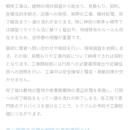
解体工事は、建物の現状調査から始まり、見積もり、契約、
スムーズな解体へ準備で注意すべき点
各種法的手続き、近隣への挨拶、実際の工事、廃材処理、完
解体工事前に必要な準備と注意事項
了報告まで一連の流れがあります。特に神奈川県茅ヶ崎市で
解体計画書と必要書類のチェックポイント
は建設リサイクル法に基づく届出や、地域特有のルールも存
解体工事で近隣対応を円滑に進める方法
在するため、全体像の把握が重要です。
ライフライン停止や挨拶回りの流れを解説
最初に業者へ問い合わせや相談を行い、現場調査を依頼しま
解体工事の初日に行うべき手続きとは
す。その後、見積もりや工事内容について納得できれば契約
手続きに迷ったら茅ヶ崎市での解体工事
となります。工事開始前には行政への必要書類提出や近隣住
解体工事の手続きでよくある疑問を解決
民への説明を行い、工事中は安全確保と騒音・振動対策が欠
かせません。
茅ヶ崎市で解体工事の相談先と窓口の選び方
解体工事届出書の提出手順と注意点
完了後は敷地の整地や産業廃棄物の適正処理を実施し、行政
への完了報告をもって一連の流れが終了します。各工程で専
委任状で解体工事をスムーズに進めるコツ
門家のアドバイスを受けることで、トラブルの予防や工期短
解体工事で困ったときの相談方法とは
縮につながります。
安心して進めるための解体工事Q＆A集
解体工事の期間や流れに関するよくある質問