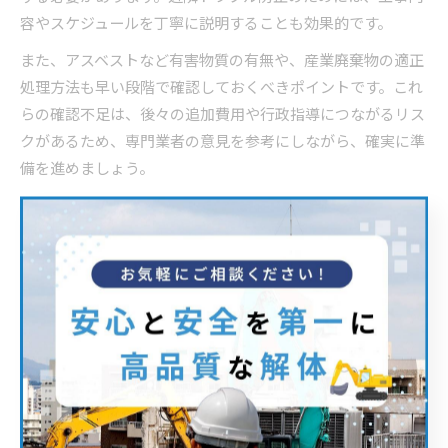
容やスケジュールを丁寧に説明することも効果的です。
また、アスベストなど有害物質の有無や、産業廃棄物の適正
処理方法も早い段階で確認しておくべきポイントです。これ
らの確認不足は、後々の追加費用や行政指導につながるリス
クがあるため、専門業者の意見を参考にしながら、確実に準
備を進めましょう。
解体計画書と必要書類のチェックポイント
解体工事においては、計画書の作成と必要書類の提出が欠か
せません。神奈川県茅ヶ崎市では、床面積80㎡を超える建物
の解体の場合、建設リサイクル法に基づく届出が義務付けら
れています。解体工事届出書や委任状、リサイクル申請書な
ど、提出期限や記載内容に注意しましょう。
特に、解体工事の7日前までに届出を済ませておく必要があ
ります。書類不備や遅延があると、行政から指導が入った