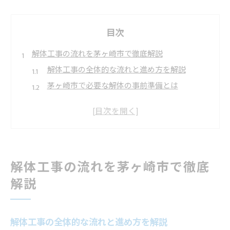
目次
解体工事の流れを茅ヶ崎市で徹底解説
解体工事の全体的な流れと進め方を解説
茅ヶ崎市で必要な解体の事前準備とは
解体工事で押さえておきたい重要ポイント
解体計画から完了までの具体的な流れ
解体工事のスケジュールを作成するコツ
建設リサイクル法と解体の手順を知る
解体工事の流れを茅ヶ崎市で徹底
茅ヶ崎市で解体に伴う建設リサイクル法の基本
解説
建設リサイクル法と解体工事の手順を徹底解説
リサイクル申請と解体工事届出書の流れ
解体工事で必要な法的手続きの確認方法
解体工事の全体的な流れと進め方を解説
解体工事届出の委任状作成時の注意点