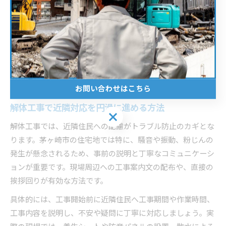
り、工事が延期されるケースもあります。建物滅失登記の申
請も解体完了後に速やかに行うことが大切です。
書類の作成時には、解体する建物の所在地、構造、面積、工
事内容などを正確に記載し、必要に応じて委任状も準備しま
しょう。業者に手続きを依頼する場合でも、進捗状況を自分
で把握しておくことで安心につながります。
お問い合わせはこちら
解体工事で近隣対応を円滑に進める方法
お問い合わせはこちら
解体工事では、近隣住民への配慮がトラブル防止のカギとな
ります。茅ヶ崎市の住宅地では特に、騒音や振動、粉じんの
発生が懸念されるため、事前の説明と丁寧なコミュニケーシ
ョンが重要です。現場周辺への工事案内文の配布や、直接の
挨拶回りが有効な方法です。
具体的には、工事開始前に近隣住民へ工事期間や作業時間、
工事内容を説明し、不安や疑問に丁寧に対応しましょう。実