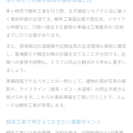
茅ヶ崎市で必要な解体の事前準備とは
解体工事初日の作業内容を詳しく解説
茅ヶ崎市で解体工事を行う際、まず建設リサイクル法に基づ
解体工事のスケジュール管理のポイント
く事前申請が必須です。解体工事届出書や委任状、リサイク
500万円以下の解体手続きの疑問を解決
ル申請など、行政へ提出する書類の準備は工事着手の7日前
滅失登記など解体後の手続きを解説
までに行う必要があります。
工事開始から滅失登記までの流れ完全版
また、現場周辺の道路幅や近隣住民の生活環境も事前に確認
解体工事開始から完了までの一連の流れ
し、重機搬入や騒音対策の計画を立てることが大切です。近
解体後の滅失登記手続きを徹底解説
隣への挨拶や説明も、トラブル防止の観点から早めに着手し
必要書類と提出期限の管理ポイント
ましょう。
解体工事後の建物登記を忘れずに進める
準備段階でやるべきことの一例として、建物の現状写真の撮
解体工事の完了報告と次のステップ
影や、ライフライン（電気・ガス・水道等）の停止手続きも
挙げられます。これらの事前準備を丁寧に行うことで、スム
ーズな解体工事が実現します。
解体工事で押さえておきたい重要ポイント