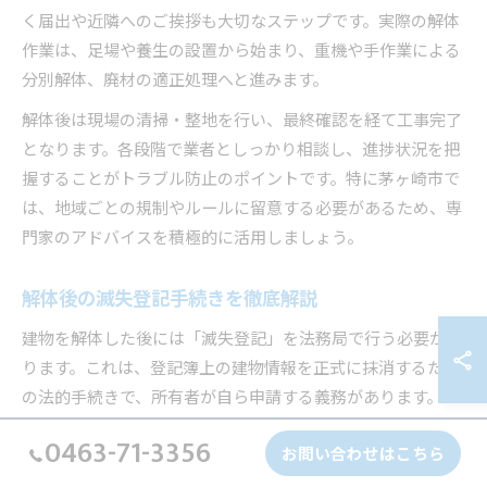
く届出や近隣へのご挨拶も大切なステップです。実際の解体
作業は、足場や養生の設置から始まり、重機や手作業による
分別解体、廃材の適正処理へと進みます。
解体後は現場の清掃・整地を行い、最終確認を経て工事完了
となります。各段階で業者としっかり相談し、進捗状況を把
握することがトラブル防止のポイントです。特に茅ヶ崎市で
は、地域ごとの規制やルールに留意する必要があるため、専
門家のアドバイスを積極的に活用しましょう。
解体後の滅失登記手続きを徹底解説
建物を解体した後には「滅失登記」を法務局で行う必要があ
ります。これは、登記簿上の建物情報を正式に抹消するため
の法的手続きで、所有者が自ら申請する義務があります。
滅失登記を怠ると、固定資産税の課税が続いたり、将来の土
0463-71-3356
お問い合わせはこちら
地売買や新築時に余計な手間が発生するリスクがあります。