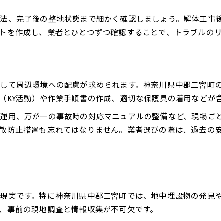
解体計画で近隣配慮を徹底する方法
解体費用の目安と効率的な予算の考え方
方法、完了後の整地状態まで細かく確認しましょう。解体工事
トを作成し、業者とひとつずつ確認することで、トラブルの
解体費用の相場を知り予算を適正化する
見積もり比較で解体費用を抑えるコツ
効率的な解体予算の組み方と実例紹介
解体費用に含まれる主な項目を解説
して周辺環境への配慮が求められます。神奈川県中郡二宮町
費用トラブルを避ける解体業者選択術
（KY活動）や作業手順書の作成、適切な保護具の着用などが
な運用、万が一の事故時の対応マニュアルの整備など、現場ご
散防止措置も忘れてはなりません。業者選びの際は、過去の
お問い合わせはこちら
お問い合わせはこちら
現実です。特に神奈川県中郡二宮町では、地中埋設物の発見
、事前の現地調査と情報収集が不可欠です。