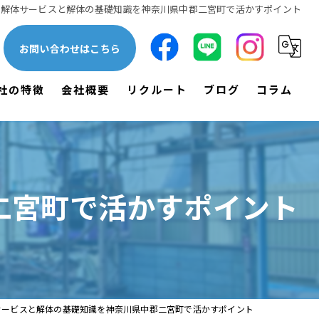
解体サービスと解体の基礎知識を神奈川県中郡二宮町で活かすポイント
お問い合わせはこちら
社の特徴
会社概要
リクルート
ブログ
コラム
一軒家
漫画特集
木造
二宮町で活かすポイント
鉄骨
空き家
土木
サービスと解体の基礎知識を神奈川県中郡二宮町で活かすポイント