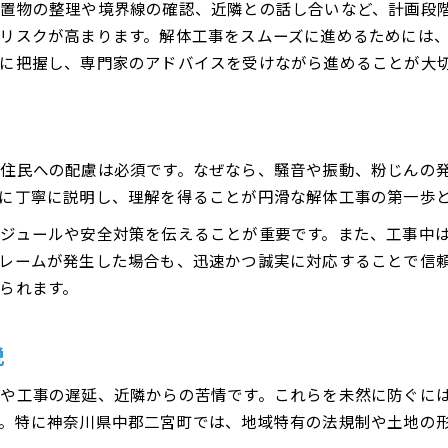
置物の整理や境界線の確認、近隣との話し合いなど、計画段
老朽化物件解体で多い問題と解決法
リスクが高まります。解体工事をスムーズに進めるためには
解体工事中の周辺環境への配慮方法
に把握し、専門家のアドバイスを受けながら進めることが大
信頼できる解体業者の見極め方とは
空き家解体なら事前準備が成功の鍵に
空き家解体で重視したい事前チェック
住民への配慮は必須です。なぜなら、騒音や振動、粉じんの
解体手続きと空き家管理の基本ポイント
に丁寧に説明し、理解を得ることが円滑な解体工事の第一歩
空き家解体の流れと必要な準備を解説
ジュールや安全対策を伝えることが重要です。また、工事中
近隣トラブルを防ぐための解体配慮術
レームが発生した場合も、迅速かつ誠実に対応することで信
空き家解体で活用できるサポートとは
られます。
近隣配慮を徹底する解体のポイントとは
解体で大切な近隣挨拶と説明のタイミング
説
騒音や粉塵対策でトラブルを未然防止
近隣住民の安心を守る解体工事の工夫
や工事の遅延、近隣からの苦情です。これらを未然に防ぐに
配慮ある解体業者の選び方と注意点
。特に神奈川県中郡二宮町では、地域特有の法規制や土地の