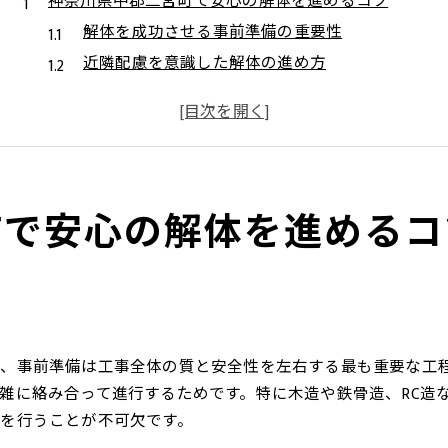
神奈川県中郡二宮町で安心の解体を進めるコツ
解体を成功させる事前準備の重要性
近隣配慮を意識した解体の進め方
トラブル回避のための解体ポイント解説
安全重視の解体計画で安心を実現
解体で発生しやすい課題と対策方法
解体サービス活用でスムーズに資産整理
町で安心の解体を進めるコ
解体サービスで資産整理を効率化する方法
プロの解体サービス活用術を徹底解説
不要物撤去から資産整理まで解体で完結
解体の流れと資産管理のコツを押さえる
解体後の土地活用を見据えた整理ポイント
、事前準備は工事全体の質と安全性を左右する最も重要な工
老朽化建物の解体でトラブルを防ぐ実践術
雑に絡み合って進行するためです。特に木造や鉄骨造、RC造
老朽化建物の解体で注意したい安全対策
を行うことが不可欠です。
解体時のトラブル予防策と実務ポイント