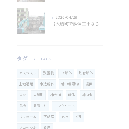
2026/04/28
【大磯町で解体工事なら株式会社熊沢】創業44年の地域密着施工
タグ
TAGS
アスベスト
残置物
RC解体
鉄骨解体
土地活用
木造解体
地中埋設物
漫画
空家
大磯町
神奈川
解体
補助金
重機
見積もり
コンクリート
リフォーム
不動産
更地
ビル
ブロック塀
倉庫