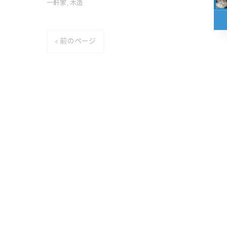
一軒家
木造
< 前のページ