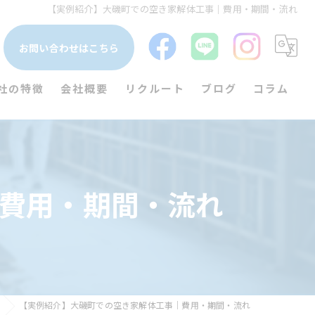
【実例紹介】大磯町での空き家解体工事｜費用・期間・流れ
お問い合わせはこちら
社の特徴
会社概要
リクルート
ブログ
コラム
一軒家
漫画特集
木造
費用・期間・流れ
鉄骨
空き家
土木
【実例紹介】大磯町での空き家解体工事｜費用・期間・流れ