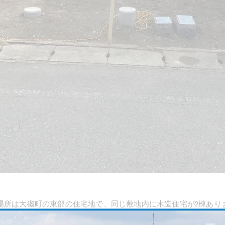
場所は大磯町の東部の住宅地で、同じ敷地内に木造住宅が
2
棟あり
ございました。工期は
20
日間で、費用は
250
万でした。解体前の近