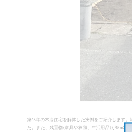
築
45
年の木造住宅を解体した実例をご紹介します。
た。また、残置物
(
家具や衣類、生活用品
)
が
15m3
程