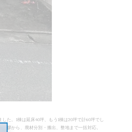
ました。
1
棟は延床
40
坪、もう
1
棟は
20
坪で計
60
坪でし
隣挨拶から、廃材分別・搬出、整地まで一括対応。